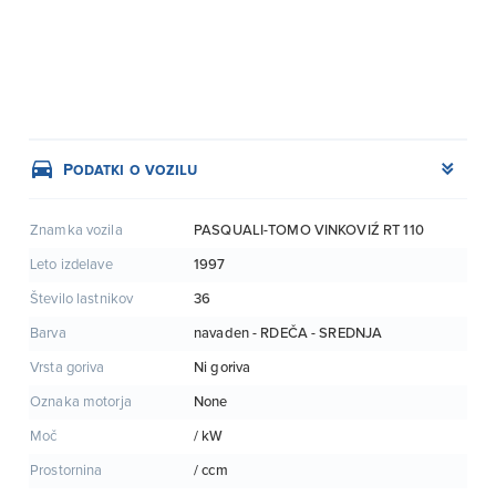
Podatki o vozilu
PASQUALI-TOMO VINKOVIŹ RT 110
Znamka vozila
1997
Leto izdelave
36
Število lastnikov
navaden - RDEČA - SREDNJA
Barva
Ni goriva
Vrsta goriva
None
Oznaka motorja
/ kW
Moč
/ ccm
Prostornina